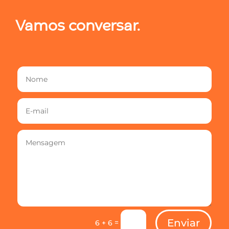
Vamos conversar.
Enviar
=
6 + 6