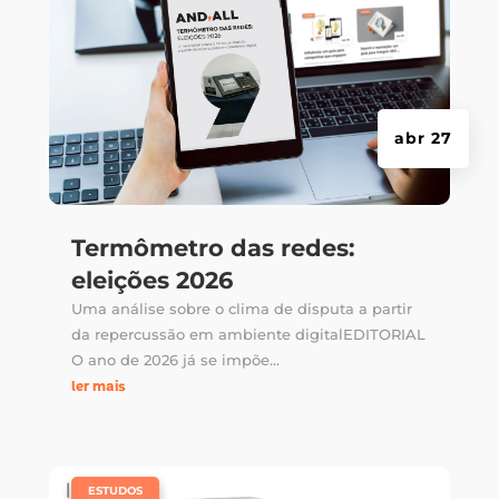
abr 27
Termômetro das redes:
eleições 2026
Uma análise sobre o clima de disputa a partir
da repercussão em ambiente digitalEDITORIAL
O ano de 2026 já se impõe...
ler mais
|
,
ESTUDOS