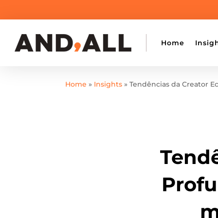
Home
Insig
Home
»
Insights
»
Tendências da Creator E
Tendê
Profu
m