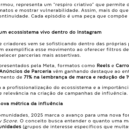
firmou, representa um “respiro criativo” que permite
matos e mostrar vulnerabilidade. Assim, mais do que
ontinuidade. Cada episódio é uma peça que compõe o
 um ecossistema vivo dentro do Instagram
e criadores vem se sofisticando dentro das próprias
m exemplifica esse movimento ao oferecer filtros 
elecer parcerias mais assertivas.
presentados pela Meta, formatos como
Reels
e
Carro
Anúncios
de Parceria
vêm ganhando destaque ao ent
umento de
71% na lembrança de marca e redução de 1
 a profissionalização do ecossistema e a importânc
 relevância na criação de campanhas de influência.
ova métrica da influência
comunidades, 2025 marca o avanço para uma nova f
 Score
. O conceito busca entender o quanto uma m
unidades
(grupos de interesse específicos que muit