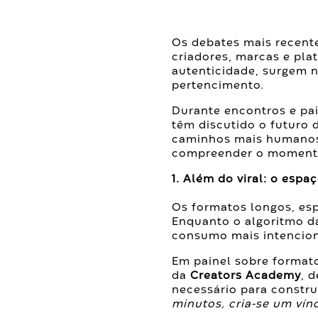
Os debates mais recent
criadores, marcas e pla
autenticidade, surgem n
pertencimento.
Durante encontros e pain
têm discutido o futuro 
caminhos mais humanos 
compreender o momento
1. Além do viral: o esp
Os formatos longos, es
Enquanto o algoritmo da
consumo mais intenciona
Em painel sobre format
da
Creators Academy
, 
necessário para constr
minutos, cria-se um vín