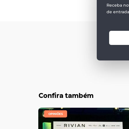
Receba not
de entrada
Confira também
|
,
OPINIÕES