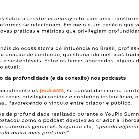
es sobre a
creator economy
reforçam uma transfor
taformas se relacionam. Em meio a um cenário que va
ovas práticas e métricas que privilegiam profundida
éis do ecossistema de influência no Brasil, profissi
da criação de conteúdo, questionando métricas trad
e sustentáveis. Entre os temas abordados, alguns 
 atual:
aço da profundidade (e da conexão) nos podcasts
pecialmente os
podcasts
, se consolidam como territó
s redes privilegia rapidez e conteúdo instantâneo, 
l, favorecendo o vínculo entre criador e público.
os de profundidade realizado durante o YouPix Sum
destacou como o podcast devolve ao criador a liberda
uir conexões genuínas. Segundo ela,
“quando alguém 
culo muito mais profundo”
.