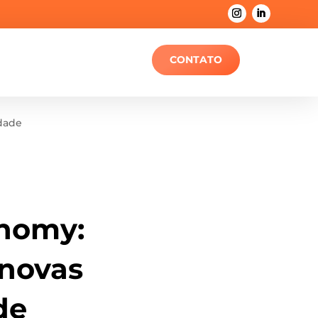
CONTATO
idade
onomy:
 novas
de