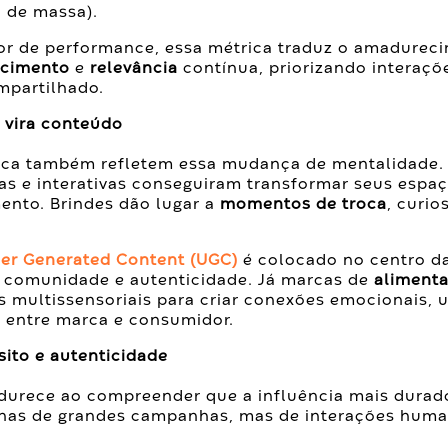
 de massa).
or de performance, essa métrica traduz o amadurec
ncimento
e
relevância
contínua, priorizando interaçõ
ompartilhado.
 vira conteúdo
arca também refletem essa mudança de mentalidade
as e interativas conseguiram transformar seus espa
ento. Brindes dão lugar a
momentos de troca
, curi
er Generated Content (UGC)
é colocado no centro da
comunidade e autenticidade. Já marcas de
alimenta
s multissensoriais para criar conexões emocionais, 
 entre marca e consumidor.
sito e autenticidade
urece ao compreender que a influência mais durado
nas de grandes campanhas, mas de interações huma