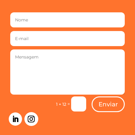
Enviar
=
1 + 12