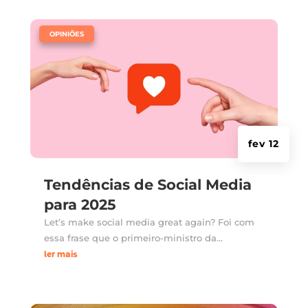
|
OPINIÕES
fev 12
Tendências de Social Media
para 2025
Let’s make social media great again? Foi com
essa frase que o primeiro-ministro da...
ler mais