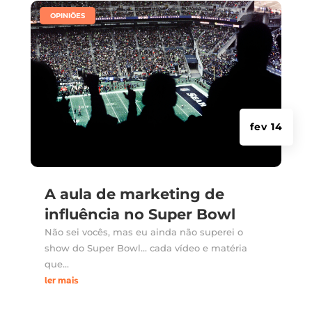
|
OPINIÕES
fev 14
A aula de marketing de
influência no Super Bowl
Não sei vocês, mas eu ainda não superei o
show do Super Bowl... cada vídeo e matéria
que...
ler mais