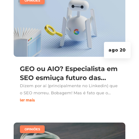
OPINIÕES
ago 20
GEO ou AIO? Especialista em
SEO esmiuça futuro das
buscas
Dizem por aí (principalmente no Linkedin) que
o SEO morreu. Bobagem! Mas é fato que o...
ler mais
|
,
OPINIÕES