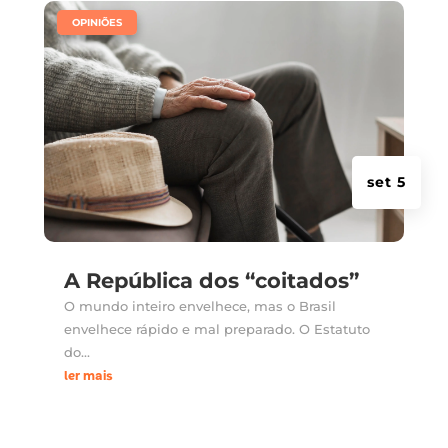
|
OPINIÕES
set 5
A República dos “coitados”
O mundo inteiro envelhece, mas o Brasil
envelhece rápido e mal preparado. O Estatuto
do...
ler mais