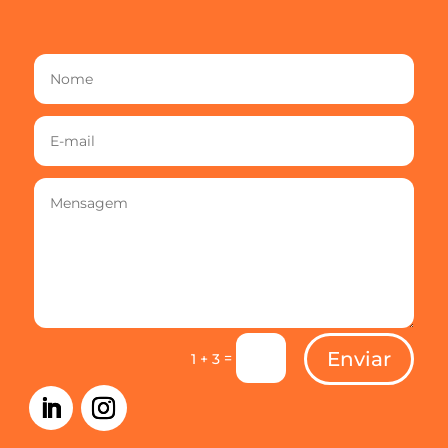
Enviar
=
1 + 3